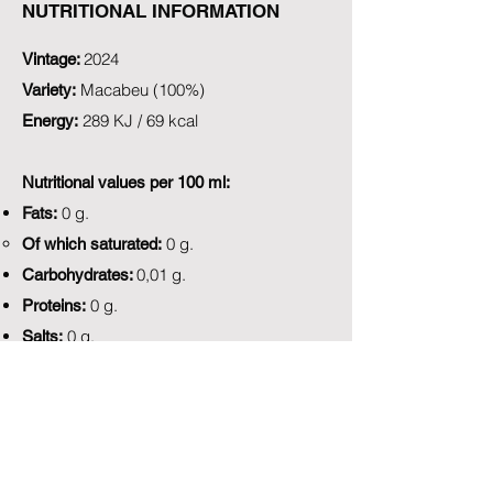
NUTRITIONAL INFORMATION
2024
Vintage
:
Macabeu (100%)
Variety:
289 KJ / 69 kcal
Energy:
Nutritional values per 100 ml:
0 g.
Fats:
0 g.
Of which saturated:
0,01 g.
Carbohydrates:
0 g.
Proteins:
0 g.
Salts:
Back to 1r Selecció