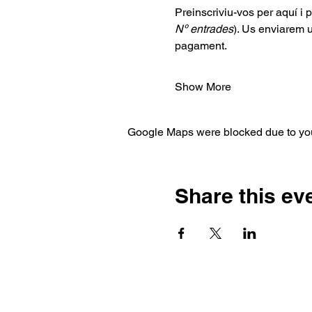
Preinscriviu-vos per aquí i
Nº entrades
). Us enviarem 
pagament.
Show More
Google Maps were blocked due to your
Share this ev