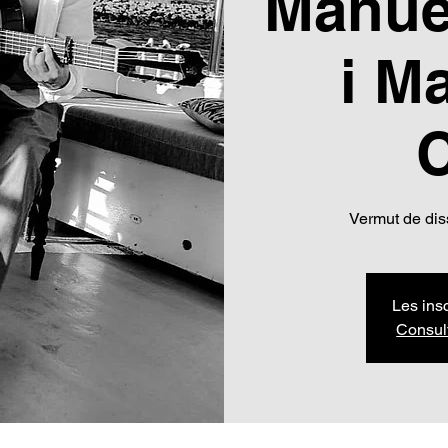
Manue
i M
C
Vermut de diss
Les ins
Consul