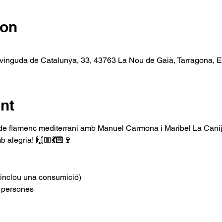
ion
 Avinguda de Catalunya, 33, 43763 La Nou de Gaià, Tarragona, 
nt
de flamenc mediterrani amb Manuel Carmona i Maribel La Canija
b alegria! 🙌🏼
💃🏻🍷
(inclou una consumició)
5 persones