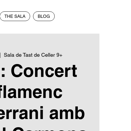
THE SALA
BLOG
|  
Sala de Tast de Celler 9+
: Concert
flamenc
errani amb