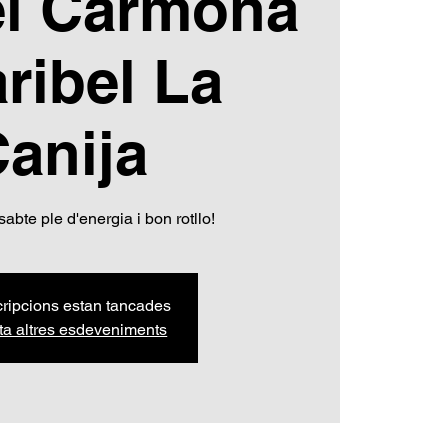
l Carmona
aribel La
anija
abte ple d'energia i bon rotllo!
cripcions estan tancades
ta altres esdeveniments