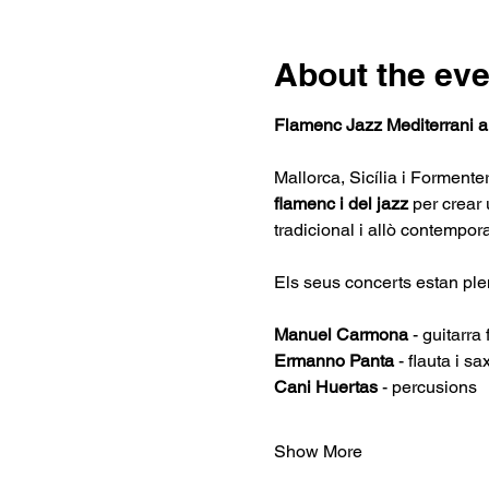
About the eve
Flamenc Jazz Mediterrani 
Mallorca, Sicília i Formente
flamenc i del jazz
 per crear 
tradicional i allò contempora
Els seus concerts estan ple
Manuel Carmona
 - guitarr
Ermanno Panta 
- flauta i sa
Cani Huertas 
- percusions
Show More