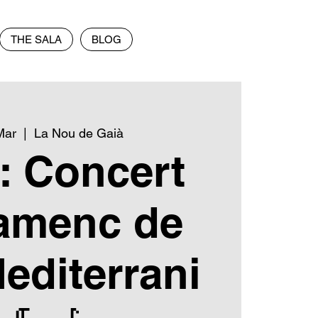
THE SALA
BLOG
Mar
  |  
La Nou de Gaià
: Concert
lamenc de
Mediterrani