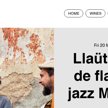
HOME
WINES
Fri 20 
Llaüt
de f
jazz 