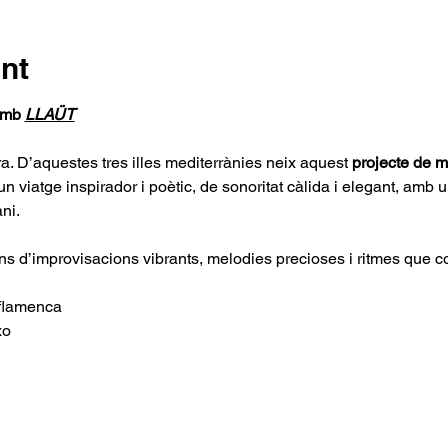
nt
amb 
LLAÜT
ra. D’aquestes tres illes mediterrànies neix aquest 
projecte de m
un viatge inspirador i poètic, de sonoritat càlida i elegant, amb un
ni.
ns d’improvisacions vibrants, melodies precioses i ritmes que c
a flamenca
xo