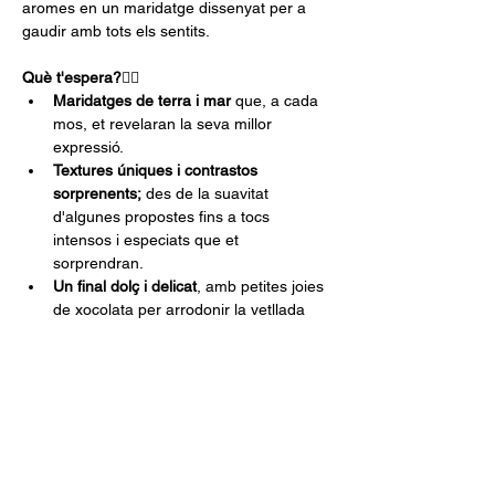
aromes en un maridatge dissenyat per a 
gaudir amb tots els sentits.
Què t'espera?
❤️‍🔥
Maridatges de terra i mar
 que, a cada 
mos, et revelaran la seva millor 
expressió.
Textures úniques i contrastos 
sorprenents;
 des de la suavitat 
d'algunes propostes fins a tocs 
intensos i especiats que et 
sorprendran.
Un final dolç i delicat
, amb petites joies 
de xocolata per arrodonir la vetllada 
amb el maridatge perfecte.
Show More