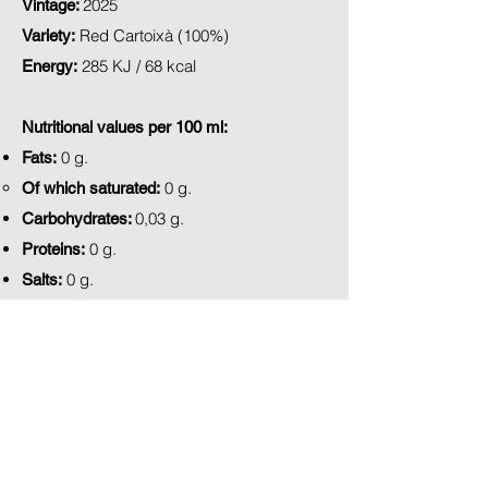
2025
Vintage
:
Red Cartoixà (100%)
Variety:
285 KJ / 68 kcal
Energy:
Nutritional values per 100 ml:
0 g.
Fats:
0 g.
Of which saturated:
0,03 g.
Carbohydrates:
0 g.
Proteins:
0 g.
Salts:
Back to 3r Selecció